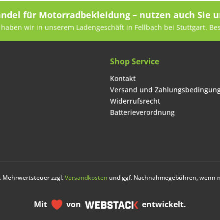
andel für Motorradbekleidung – nutzen auch Sie u
haben wir in unserem Ladengeschäft in Fellbach bei Stuttgart. Be
Shop Service
Kontakt
Versand und Zahlungsbedingun
Widerrufsrecht
Batterieverordnung
zl. Mehrwertsteuer zzgl.
Versandkosten
und ggf. Nachnahmegebühren, wenn ni
Mit
von
entwickelt.