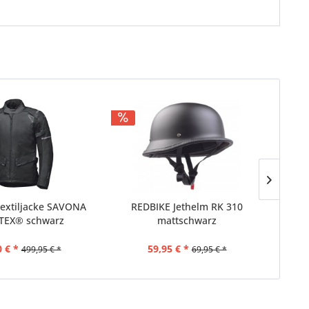
extiljacke SAVONA
REDBIKE Jethelm RK 310
RU
TEX® schwarz
mattschwarz
 € *
59,95 € *
499,95 € *
69,95 € *