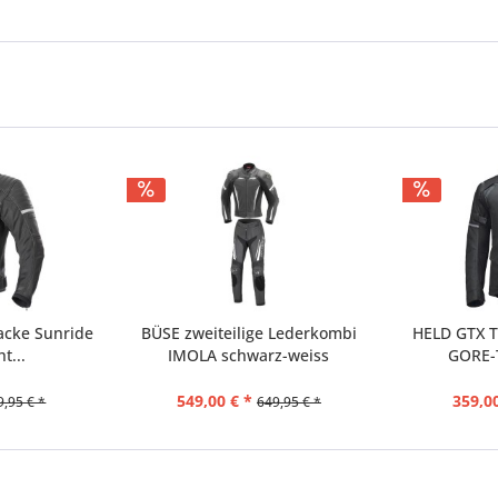
Jacke Sunride
BÜSE zweiteilige Lederkombi
HELD GTX T
t...
IMOLA schwarz-weiss
GORE-
549,00 € *
359,00
9,95 € *
649,95 € *