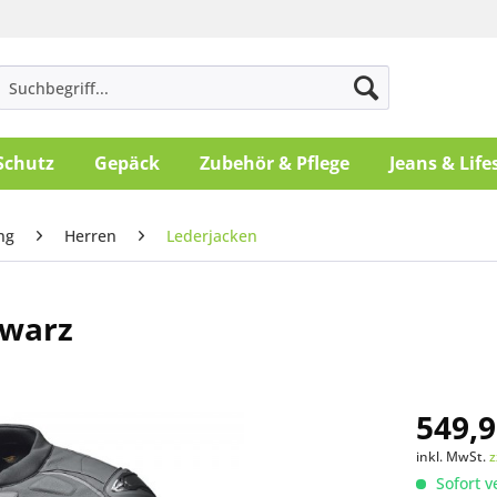
Schutz
Gepäck
Zubehör & Pflege
Jeans & Life
ng
Herren
Lederjacken
hwarz
549,9
inkl. MwSt.
z
Sofort v