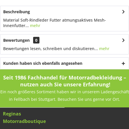
Beschreibung
Material Soft-Rindleder Futter atmungsaktives Mesh-
Innenfutter...
mehr
Bewertungen
0
Bewertungen lesen, schreiben und diskutieren...
mehr
Kunden haben sich ebenfalls angesehen
Seit 1986 Fachhandel für Motorradbekleidung –
nutzen auch Sie unsere Erfahrung!
Ein noch größeres Sortiment haben wir in unserem Ladengeschäft
in Fellbach bei Stuttgart. Besuchen Sie uns gerne vor Ort.
Reginas
Motorradboutique