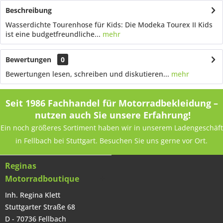
Beschreibung
Wasserdichte Tourenhose für Kids: Die Modeka Tourex II Kids
ist eine budgetfreundliche...
mehr
Bewertungen
0
Bewertungen lesen, schreiben und diskutieren...
mehr
Seit 1986 Fachhandel für Motorradbekleidung –
nutzen auch Sie unsere Erfahrung!
Ein noch größeres Sortiment haben wir in unserem Ladengeschäft
in Fellbach bei Stuttgart. Besuchen Sie uns gerne vor Ort.
Reginas
Motorradboutique
Inh. Regina Klett
Stuttgarter Straße 68
D - 70736 Fellbach