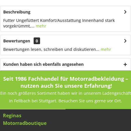
Beschreibung
Futter Ungefüttert Komfort/Ausstattung Innenhand stark
vorgekrümmt,...
mehr
Bewertungen
0
Bewertungen lesen, schreiben und diskutieren...
mehr
Kunden haben sich ebenfalls angesehen
Seit 1986 Fachhandel für Motorradbekleidung –
nutzen auch Sie unsere Erfahrung!
Ein noch größeres Sortiment haben wir in unserem Ladengeschäft
in Fellbach bei Stuttgart. Besuchen Sie uns gerne vor Ort.
Reginas
Motorradboutique